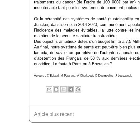
traitements du cancer (de l’ordre de 100 000€ par an) 
insoutenable tant pour les systèmes de paiement publics q
Or la pérennité des systèmes de santé (sustainability en 
Juncker, dans son plan 2014-2020, communément appelé « 
l’incidence des maladies évitables, la lutte contre les 
maintien de la sécurité sanitaire transfrontière.
Des objectifs ambitieux dotés d’un budget limité à 7,5 Mil
Au final, notre système de santé est peut-être bien plus eu
lambda, de savoir ce qui relève de l’autorité nationale ou
d’abstention des Français de 58 % aux dernières élec
quotidien. La faute à Paris ou à Bruxelles ?
Auteurs : C Balaud, M Pascaud, A Cherkaoui, C Desmoulins, J Lespagnol.
Article plus récent