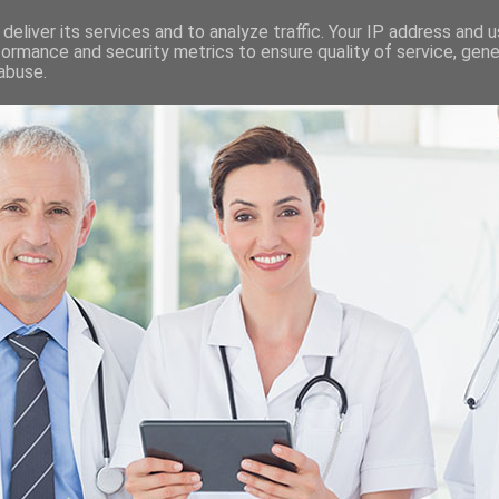
deliver its services and to analyze traffic. Your IP address and 
formance and security metrics to ensure quality of service, gen
abuse.