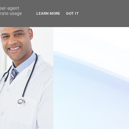
user-agent
erate usage
LEARN MORE
GOT IT