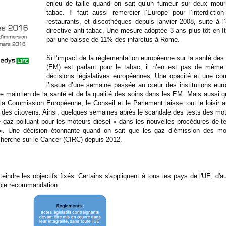
enjeu de taille quand on sait qu’un fumeur sur deux mourr
tabac. Il faut aussi remercier l’Europe pour l’interdicti
restaurants, et discothèques depuis janvier 2008, suite à l
directive anti-tabac. Une mesure adoptée 3 ans plus tôt en I
par une baisse de 11% des infarctus à Rome.
Si l’impact de la règlementation européenne sur la santé de
(EM) est parlant pour le tabac, il n’en est pas de même
décisions législatives européennes. Une opacité et une comp
l’issue d’une semaine passée au cœur des institutions eur
 le maintien de la santé et de la qualité des soins dans les EM. Mais aussi
 la Commission Européenne, le Conseil et le Parlement laisse tout le loisir a
é des citoyens. Ainsi, quelques semaines après le scandale des tests des mo
e gaz polluant pour les moteurs diesel « dans les nouvelles procédures de t
re ». Une décision étonnante quand on sait que les gaz d’émission des mo
cherche sur le Cancer (CIRC) depuis 2012.
tteindre les objectifs fixés. Certains s'appliquent à tous les pays de l'UE, d
imple recommandation.