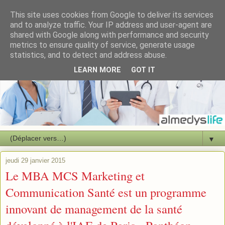
This site uses cookies from Google to deliver its services
and to analyze traffic. Your IP address and user-agent are
shared with Google along with performance and security
metrics to ensure quality of service, generate usage
statistics, and to detect and address abuse.
LEARN MORE
GOT IT
▼
jeudi 29 janvier 2015
Le MBA MCS Marketing et
Communication Santé est un programme
innovant de management de la santé